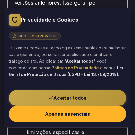
versões anteriores. Isso gera, por
conseguinte, dificuldades enormes em
projetos com múltiplos escritórios
Privacidade e Cookies
envolvidos.
LGPD – Lei 13.709/2018
Cada escritório pode estar usando,
Utilizamos cookies e tecnologias semelhantes para melhorar
paralelamente, uma versão diferente do
sua experiência, personalizar publicidade e analisar o
mesmo software. A solução está, sem
tráfego do site. Ao clicar em
"Aceitar todos"
você
dúvida, no suporte técnico especializado
concorda com nossa
Política de Privacidade
e com a
Lei
para gerenciar essas transições críticas.
Geral de Proteção de Dados (LGPD – Lei 13.709/2018)
.
A troca de arquivos entre equipes se
torna, destarte, um desafio logístico.
Aceitar todos
Existem formatos como, por exemplo,
Apenas essenciais
IFC, DWG, DXF, SDNF e STEP.
Cada formato tem, não obstante,
limitações específicas e