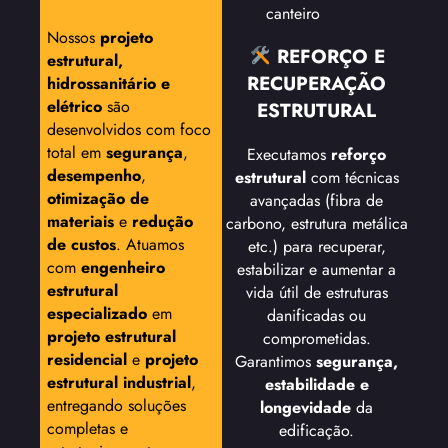
canteiro
Nossos
projeto
REFORÇO E
estrutural,
RECUPERAÇÃO
hidrossanitário e
elétrico
são
ESTRUTURAL
desenvolvidos com foco
total em
segurança
,
Executamos
reforço
desempenho
,
estrutural
com técnicas
otimização de
avançadas (fibra de
materiais
e
redução
carbono, estrutura metálica
de custos
. Atuamos
etc.) para recuperar,
com
engenheiro
estabilizar e aumentar a
estrutural
vida útil de estruturas
especializado
em
danificadas ou
projeto estrutural
comprometidas.
residencial
e
projeto
Garantimos
segurança,
estrutural industrial
,
estabilidade e
entregando soluções
longevidade
da
completas e
edificação.