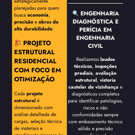
estrategicamente
planejadas para quem
ENGENHARIA
busca
economia
,
DIAGNÓSTICA E
precisão
e
obras de
alta durabilidade
.
PERÍCIA EM
ENGENHARIA
PROJETO
CIVIL
ESTRUTURAL
Realizamos
laudos
RESIDENCIAL
técnicos
,
inspeções
COM FOCO EM
prediais
,
avaliação
OTIMIZAÇÃO
estrutural
,
vistoria
cautelar de vizinhança
e
Cada
projeto
diagnósticos completos
estrutural
é
para identificar patologias,
dimensionado com
riscos e não
análise detalhada de
conformidades sempre
cargas, seleção técnica
com embasamento técnico
de materiais e
sólido e precisão