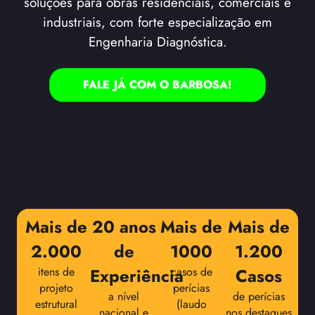
soluções para obras residenciais, comerciais e
industriais, com forte especialização em
Engenharia Diagnóstica.
FALE JÁ COM O BARBOSA!
Mais de
20 anos
Mais de
Mais de
2.000
de
1000
1.200
itens de
Experiência
casos de
Casos
projeto
perícias
a nível
de perícias
estrutural
(laudo
nacional e
nos destaques