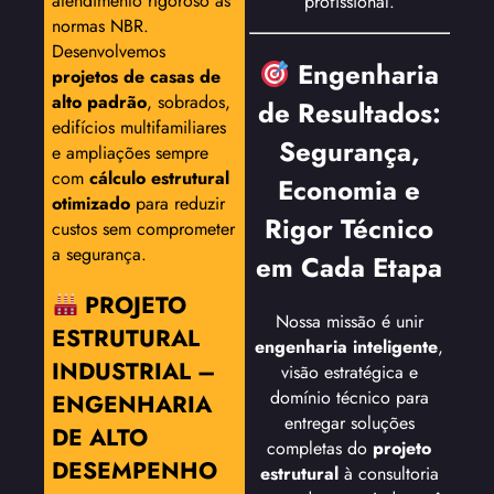
atendimento rigoroso às
profissional.
normas NBR.
Desenvolvemos
Engenharia
projetos de casas de
alto padrão
, sobrados,
de Resultados:
edifícios multifamiliares
Segurança,
e ampliações sempre
com
cálculo estrutural
Economia e
otimizado
para reduzir
Rigor Técnico
custos sem comprometer
a segurança.
em Cada Etapa
PROJETO
Nossa missão é unir
ESTRUTURAL
engenharia inteligente
,
INDUSTRIAL –
visão estratégica e
domínio técnico para
ENGENHARIA
entregar soluções
DE ALTO
completas do
projeto
DESEMPENHO
estrutural
à consultoria