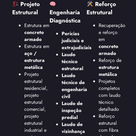
Projeto
Reforço
Estrutural
Engenharia
Estrutural
Diagnóstica
Estrutura em
Recuperação
concreto
e reforço
Perícias
armado
em
judiciais e
Estrutura em
concreto
extrajudiciais
aço /
armado
Laudo
estrutura
Reforço de
técnico
metálica
estrutura
estrutural
Projeto
metálica
Laudo
estrutural
Projetos
técnico de
residencial,
completos
engenharia
projeto
com laudo
civil
estrutural
técnico
Laudo de
comercial,
detalhado
inspeção
projeto
Reforço
predial
estrutural
estrutural
Laudo de
industrial e
com fibra
vizinhança