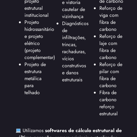
projeto
de carbono
e vistoria
estrutural
Reforço de
cautelar de
institucional
viga com
vizinhança
Projeto
fibra de
Diagnósticos
hidrossanitário
carbono
de
e projeto
Reforço de
infiltrações,
elétrico
laje com
trincas,
(projeto
fibra de
rachaduras,
complementar)
carbono
vícios
Projeto de
Reforço de
construtivos
estrutura
pilar com
e danos
metálica
fibra de
estruturais
para
carbono
telhado
Fibra de
carbono
reforço
estrutural
Utilizamos
softwares de cálculo estrutural de