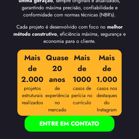
última geração
, sempre originais e atualizados,
garantindo máxima precisão, confiabilidade e
conformidade com normas técnicas (NBR’s).
Cada projeto é desenvolvido com foco no
melhor
método construtivo
, eficiência máxima, segurança e
economia para o cliente.
Mais
Quase
Mais
Mais
de
20
de
de
2.000
anos
1000
1.000
projetos
de
casos de
casos nos
estruturais
experiência
perícia no
destaques
realizados
no
currículo
do
mercado
Instagram
ENTRE EM CONTATO