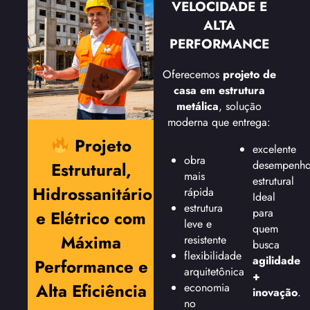
VELOCIDADE E
ALTA
PERFORMANCE
Oferecemos
projeto de
casa em estrutura
metálica
, solução
moderna que entrega:
Projeto
excelente
obra
desempenh
Estrutural,
mais
estrutural
Hidrossanitário
rápida
Ideal
estrutura
para
e Elétrico com
leve e
quem
Máxima
resistente
busca
flexibilidade
agilidade
Performance e
arquitetônica
+
Alta Eficiência
economia
inovação
.
no