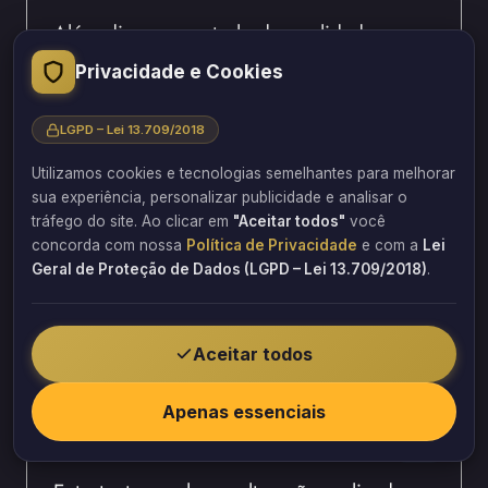
Além disso, o controle de qualidade
durante a obra reduz significativamente a
Privacidade e Cookies
possibilidade de falhas construtivas. Dessa
forma, a estrutura trabalha exatamente
LGPD – Lei 13.709/2018
conforme previsto no projeto.
Utilizamos cookies e tecnologias semelhantes para melhorar
sua experiência, personalizar publicidade e analisar o
Durante a execução normalmente são
tráfego do site. Ao clicar em
"Aceitar todos"
você
acompanhadas atividades como:
concorda com nossa
Política de Privacidade
e com a
Lei
Geral de Proteção de Dados (LGPD – Lei 13.709/2018)
.
preparação da superfície;
instalação dos reforços;
posicionamento das armaduras;
Aceitar todos
aplicação dos materiais;
inspeções intermediárias;
Apenas essenciais
conferência final da execução.