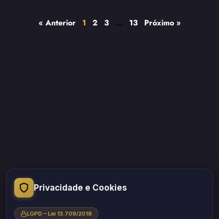
« Anterior
1
2
3
…
13
Próximo »
“A educação transformou minha vida. Acredito que o
Privacidade e Cookies
conhecimento acessível a todos pode transformar outras
vidas também.”
LGPD – Lei 13.709/2018