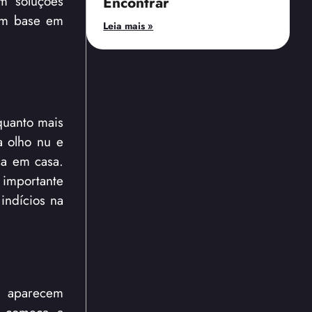
m soluções
Encontrar
com base em
Leia mais »
 quanto mais
a olho nu e
ca em casa.
 importante
indícios na
s aparecem
a começa a