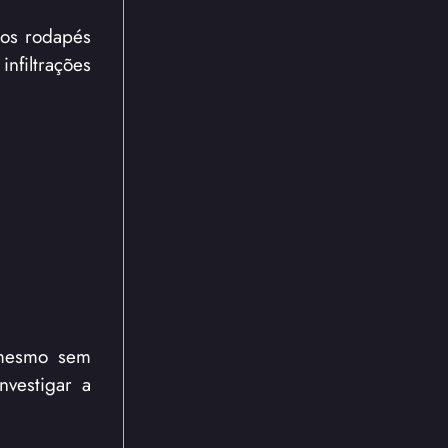
 os rodapés
nfiltrações
, mesmo sem
nvestigar a