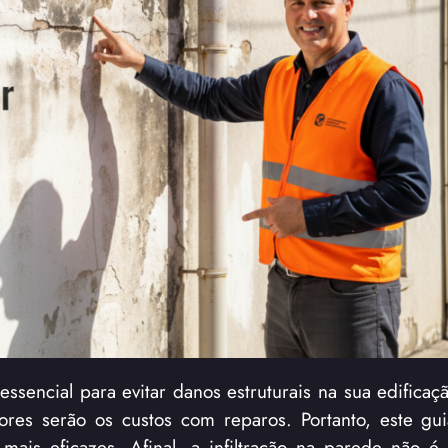
essencial para evitar danos estruturais na sua edificaçã
res serão os custos com reparos. Portanto, este gu
 mais eficazes. Afinal, a infiltração na parede não 