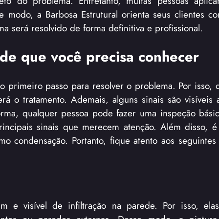
eto do problema. Entretanto, muitas pessoas aplica
se modo, a Barbosa Estrutural orienta seus clientes 
 será resolvido de forma definitiva e profissional.
rede que você precisa conhecer
 é o primeiro passo para resolver o problema. Por isso,
rá o tratamento. Ademais, alguns sinais são visíveis 
orma, qualquer pessoa pode fazer uma inspeção bási
principais sinais que merecem atenção. Além disso, é
omo condensação. Portanto, fique atento aos seguintes 
a
 e visível de infiltração na parede. Por isso, ela
ntos ou paredes externas. Desse modo, a pintur