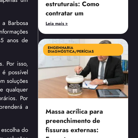
estruturais: Como
contratar um
 a Barbosa
Leia mais »
informações
15 anos de
ENGENHARIA
DIAGNÓSTICA/PERÍCIAS
. Por isso,
 é possível
om soluções
de qualquer
rários. Por
aprenderá a
Massa acrílica para
preenchimento de
fissuras externas:
 escolha do