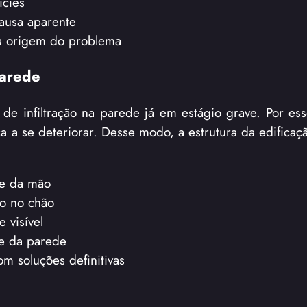
ícies
ausa aparente
na origem do problema
parede
 infiltração na parede já em estágio grave. Por ess
a a se deteriorar. Desse modo, a estrutura da edificaç
ve da mão
o no chão
 visível
ie da parede
m soluções definitivas