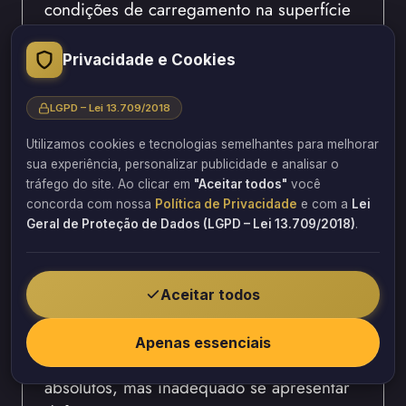
condições de carregamento na superfície
do terreno. Por isso, a escolha do material
não pode ser dissociada da análise
Privacidade e Cookies
estrutural completa do sistema.
LGPD – Lei 13.709/2018
Muro de arrimo: verificação em
Utilizamos cookies e tecnologias semelhantes para melhorar
estados limites de segurança
sua experiência, personalizar publicidade e analisar o
tráfego do site. Ao clicar em
"Aceitar todos"
você
Em engenharia estrutural, o muro de
concorda com nossa
Política de Privacidade
e com a
Lei
Geral de Proteção de Dados (LGPD – Lei 13.709/2018)
.
arrimo deve ser verificado em relação a
estados limites últimos e de serviço. Isso
significa avaliar não apenas a ruptura do
Aceitar todos
sistema, mas também as deformações
admissíveis ao longo do tempo. Um
Apenas essenciais
material pode ser resistente em termos
absolutos, mas inadequado se apresentar