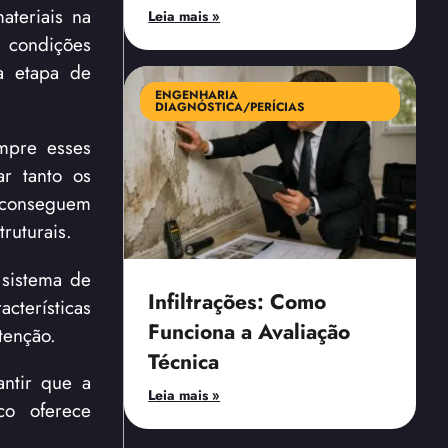
ateriais na
Leia mais »
s condições
 a etapa de
ENGENHARIA
DIAGNÓSTICA/PERÍCIAS
empre esses
ar tanto os
 conseguem
ruturais.
 sistema de
Infiltrações: Como
cterísticas
Funciona a Avaliação
tenção.
Técnica
antir que a
Leia mais »
co oferece