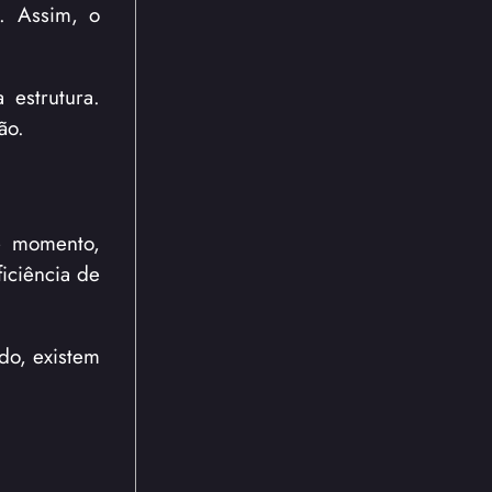
. Assim, o
 estrutura.
ão.
e momento,
iciência de
do, existem