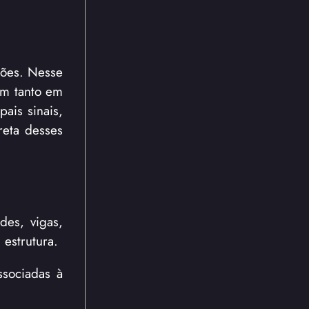
ções. Nesse
em tanto em
pais sinais,
reta desses
des, vigas,
 estrutura.
ssociadas à