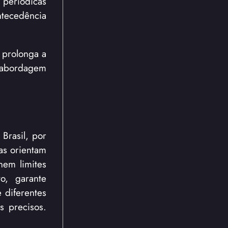
 periódicas
ntecedência
 prolonga a
a abordagem
Brasil, por
as orientam
nem limites
o, garante
 diferentes
s precisos.