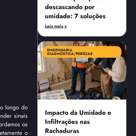
descascando por
umidade: 7 soluções
Leia mais »
ENGENHARIA
DIAGNÓSTICA/PERÍCIAS
ao longo do
Impacto da Umidade e
nder sinais
Infiltrações nas
bordamos os
Rachaduras
retamente o