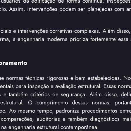
uários da edificação de forma contínua. Inspeções
nício. Assim, intervenções podem ser planejadas com a
iais e intervenções corretivas complexas. Além disso,
forma, a engenharia moderna prioriza fortemente ess
toramento
ue normas técnicas rigorosas e bem estabelecidas. No 
ntais para inspeção e avaliação estrutural. Essas norm
 e também critérios de segurança. Além disso, defi
estrutural. O cumprimento dessas normas, portant
mpo. Ao mesmo tempo, padroniza procedimentos entre
ita comparações, auditorias e também diagnósticos mai
l na engenharia estrutural contemporânea.