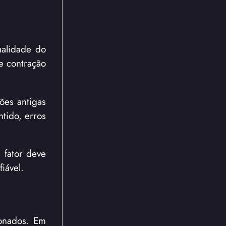
ualidade do
 e contração
ões antigas
tido, erros
 fator deve
iável.
ionados. Em