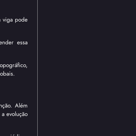
a viga pode
ender essa
opográfico,
lobais.
enção. Além
 a evolução