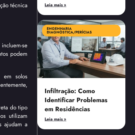
ação técnica
Leia mais »
ENGENHARIA
DIAGNÓSTICA/PERÍCIAS
 incluem-se
entos podem
e em solos
entemente,
Infiltração: Como
Identificar Problemas
eta do tipo
em Residências
os utilizam
Leia mais »
s ajudam a