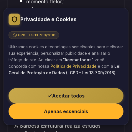
momento fletor;
esforço cortante;
esforço normal;
Privacidade e Cookies
torção estrutural;
deformações excessivas;
LGPD – Lei 13.709/2018
pontos de concentração de tensão.
Utilizamos cookies e tecnologias semelhantes para melhorar
sua experiência, personalizar publicidade e analisar o
Além disso, a análise permite otimizar o
tráfego do site. Ao clicar em
"Aceitar todos"
você
uso da fibra de carbono.
concorda com nossa
Política de Privacidade
e com a
Lei
Consequentemente, o reforço se torna
Geral de Proteção de Dados (LGPD – Lei 13.709/2018)
.
mais eficiente e econômico.
Assim, o material é aplicado apenas onde
Aceitar todos
realmente é necessário, garantindo
desempenho estrutural adequado.
Apenas essenciais
A Barbosa Estrutural realiza estudos