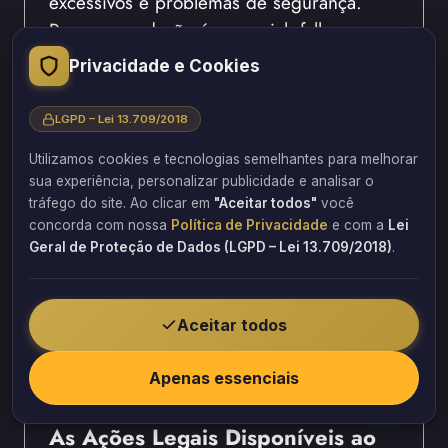
excessivos e problemas de segurança.
Porque a vedação é essencial, falhas
nesses elementos são consideradas vícios.
Privacidade e Cookies
Esquadrias Mal Vedadas: Entradas de
LGPD – Lei 13.709/2018
água e vento
Vidros com Defeitos: Rachaduras ou
Utilizamos cookies e tecnologias semelhantes para melhorar
sua experiência, personalizar publicidade e analisar o
trincas que comprometem a
tráfego do site. Ao clicar em
"Aceitar todos"
você
segurança
concorda com nossa
Política de Privacidade
e com a
Lei
Dificuldade de Abertura: Portas e
Geral de Proteção de Dados (LGPD – Lei 13.709/2018)
.
janelas que emperram
Ruído Excessivo: Falha no isolamento
acústico
Aceitar todos
Falha na Estanqueidade:
Apenas essenciais
Permeabilidade à água e ao ar
As Ações Legais Disponíveis ao