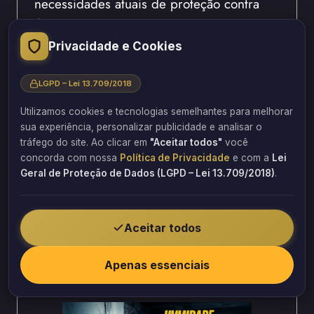
necessidades atuais de proteção contra
água.
Privacidade e Cookies
Por isso, uma empresa especializada
precisa avaliar as condições existentes
LGPD – Lei 13.709/2018
antes de definir o reparo.
Utilizamos cookies e tecnologias semelhantes para melhorar
A Barbosa Estrutural atua com
sua experiência, personalizar publicidade e analisar o
tráfego do site. Ao clicar em
"Aceitar todos"
você
conhecimento técnico para identificar
concorda com nossa
Política de Privacidade
e com a
Lei
falhas construtivas e propor soluções
Geral de Proteção de Dados (LGPD – Lei 13.709/2018)
.
adequadas para cada situação.
A análise profissional permite direcionar
Aceitar todos
investimentos para os pontos realmente
necessários, evitando reformas repetidas e
Apenas essenciais
gastos desnecessários.