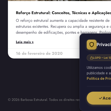
Reforço Estrutural: Conceitos, Técnicas e Aplicaçõe
O reforço estrutural aumenta a capacidade resistente de
estruturas existentes. Recupera ou amplia a segurança e 
desempenho de edificações, pontes e barragens. Prolon
Leia mais »
Privac
16 de fevereiro de 2020
LGPD – Lei 
Utilizamos coo
publicidade e a
Política de Pr
Acei
© 2026 Barbosa Estrutural. Todos os direitos reservados.