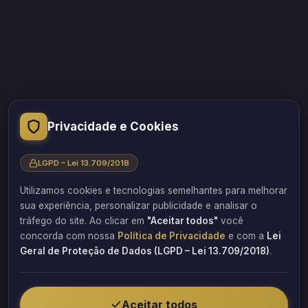
“A educação transformou minha vida. Acredito que o
Privacidade e Cookies
conhecimento acessível a todos pode transformar outras
vidas também.”
LGPD – Lei 13.709/2018
Professor, engenheiro e empresário Flávio Barbosa
Utilizamos cookies e tecnologias semelhantes para melhorar
Sorocaba/SP
sua experiência, personalizar publicidade e analisar o
tráfego do site. Ao clicar em
"Aceitar todos"
você
QUERO FAZER UM ORÇAMENTO
concorda com nossa
Política de Privacidade
e com a
Lei
Geral de Proteção de Dados (LGPD – Lei 13.709/2018)
.
Aceitar todos