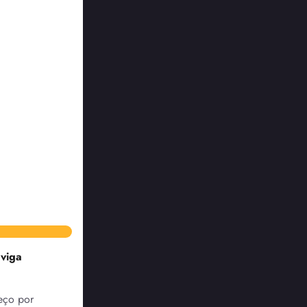
 viga
reço por