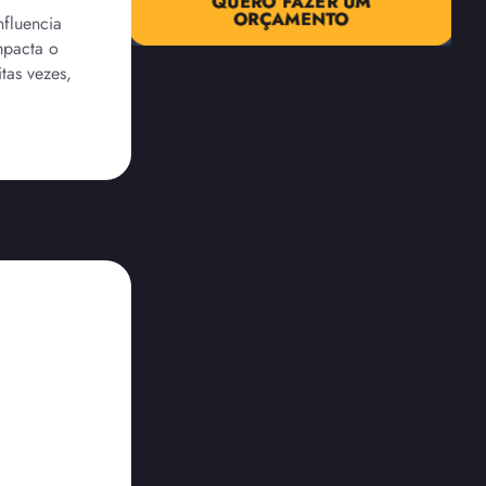
QUERO FAZER UM
ORÇAMENTO
nfluencia
mpacta o
tas vezes,