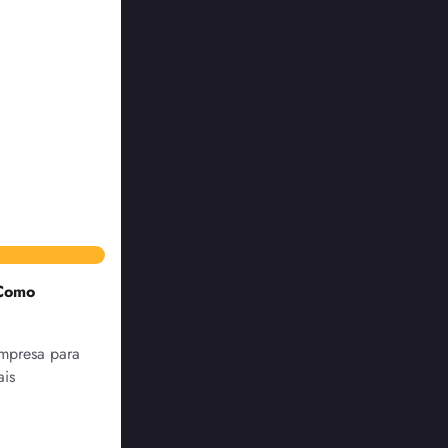
 Como
Empresa para
ais