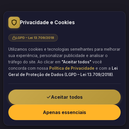
“A educação transformou minha vida. Acredito que o
Privacidade e Cookies
conhecimento acessível a todos pode transformar outras
vidas também.”
LGPD – Lei 13.709/2018
Professor, engenheiro e empresário Flávio Barbosa
Utilizamos cookies e tecnologias semelhantes para melhorar
Sorocaba/SP
sua experiência, personalizar publicidade e analisar o
tráfego do site. Ao clicar em
"Aceitar todos"
você
QUERO FAZER UM ORÇAMENTO
concorda com nossa
Política de Privacidade
e com a
Lei
Geral de Proteção de Dados (LGPD – Lei 13.709/2018)
.
Aceitar todos
© 2026 Barbosa Estrutural. Todos os direitos reservados.
Apenas essenciais