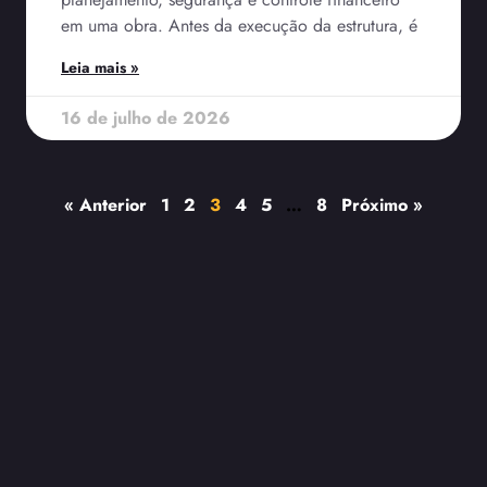
em uma obra. Antes da execução da estrutura, é
Leia mais »
16 de julho de 2026
« Anterior
1
2
3
4
5
…
8
Próximo »