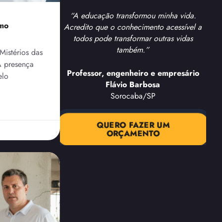
“A educação transformou minha vida.
omo
Acredito que o conhecimento acessível a
todos pode transformar outras vidas
também.”
Mistérios das
A presença
Professor, engenheiro e empresário
elo
Flávio Barbosa
Sorocaba/SP
QUERO FAZER UM
ORÇAMENTO