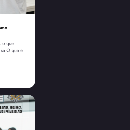
como
, o que
 se O que é