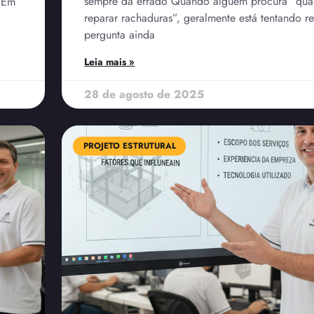
sempre dá errado Quando alguém procura “quan
. Em
reparar rachaduras”, geralmente está tentando 
pergunta ainda
Leia mais »
28 de agosto de 2025
PROJETO ESTRUTURAL