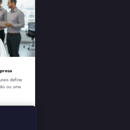
mpresa
urais define
ção ou uma