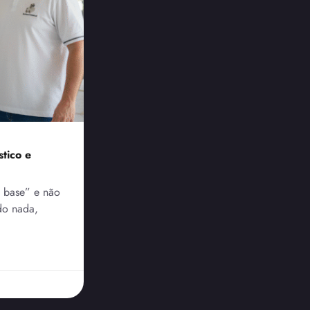
tico e
e base” e não
do nada,