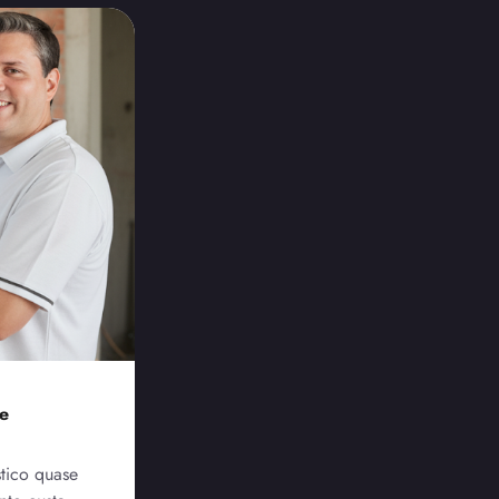
 e
tico quase