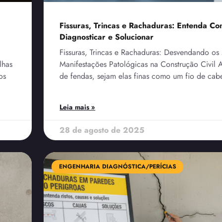
Fissuras, Trincas e Rachaduras: Entenda C
Diagnosticar e Solucionar
Fissuras, Trincas e Rachaduras: Desvendando os 
lhas
Manifestações Patológicas na Construção Civil 
os
de fendas, sejam elas finas como um fio de cab
Leia mais »
28 de agosto de 2025
ENGENHARIA DIAGNÓSTICA/PERÍCIAS