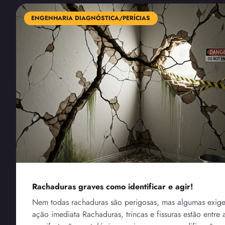
ENGENHARIA DIAGNÓSTICA/PERÍCIAS
Rachaduras graves como identificar e agir!
Nem todas rachaduras são perigosas, mas algumas exig
ação imediata Rachaduras, trincas e fissuras estão entre 