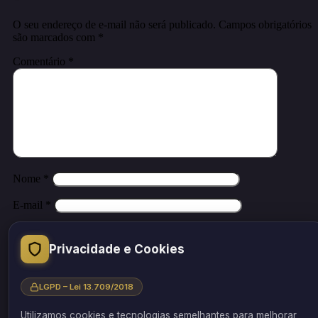
O seu endereço de e-mail não será publicado.
Campos obrigatórios
são marcados com
*
Comentário
*
Nome
*
E-mail
*
Site
Privacidade e Cookies
Salvar meus dados neste navegador para a próxima vez que eu
comentar.
LGPD – Lei 13.709/2018
Utilizamos cookies e tecnologias semelhantes para melhorar