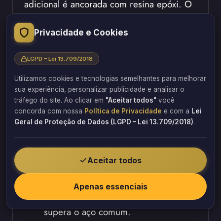
adicional é ancorada com resina epóxi. O
novo concreto adere ao existente
formando um monólito. Afinal, a vida útil
Privacidade e Cookies
do prédio é estendida por décadas
seguintes.
LGPD – Lei 13.709/2018
Utilizamos cookies e tecnologias semelhantes para melhorar
Fibra de carbono nos serviços
sua experiência, personalizar publicidade e analisar o
engenharia diagnóstica
tráfego do site. Ao clicar em
"Aceitar todos"
você
concorda com nossa
Política de Privacidade
e com a
Lei
edificações
Geral de Proteção de Dados (LGPD – Lei 13.709/2018)
.
A fibra de carbono é um material
aeroespacial de alta resistência.
Aceitar todos
O tecido preto é colado na viga com
resina epóxi.
Apenas essenciais
Por esse motivo, a resistência à tração
supera o aço comum.