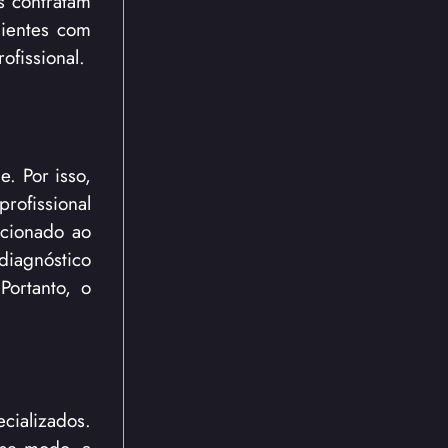
s contratam
lientes com
ofissional.
e. Por isso,
rofissional
ecionado ao
diagnóstico
ortanto, o
cializados.
sse modo, a