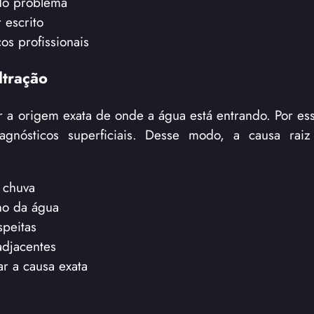
 do problema
 escrito
os profissionais
ltração
r a origem exata de onde a água está entrando. Por ess
agnósticos superficiais. Desse modo, a causa rai
 chuva
ho da água
speitas
adjacentes
ar a causa exata