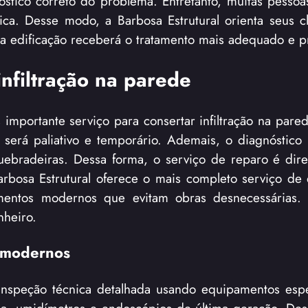
stico correto do problema. Entretanto, muitas pessoa
nica. Desse modo, a Barbosa Estrutural orienta seus c
 edificação receberá o tratamento mais adequado e pr
infiltração na parede
 importante serviço para consertar infiltração na pared
será paliativo e temporário. Ademais, o diagnóstico p
uebradeiras. Dessa forma, o serviço de reparo é dir
arbosa Estrutural oferece o mais completo serviço de 
mentos modernos que evitam obras desnecessárias. P
nheiro.
 modernos
nspeção técnica detalhada usando equipamentos espe
rafia, umidímetros e endoscópios de última geração. De