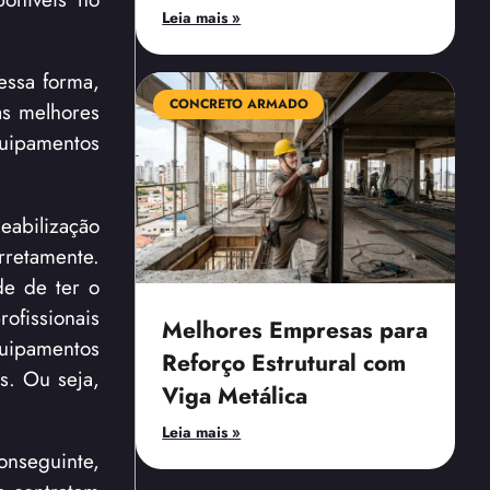
Leia mais »
essa forma,
CONCRETO ARMADO
as melhores
quipamentos
eabilização
rretamente.
de de ter o
ofissionais
Melhores Empresas para
uipamentos
Reforço Estrutural com
s. Ou seja,
Viga Metálica
Leia mais »
onseguinte,