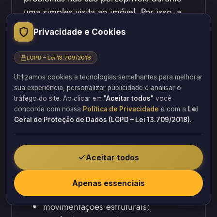
uma simples visita ao imóvel. Por isso, a
realização de uma avaliação técnica
Privacidade e Cookies
especializada permite identificar possíveis
patologias, estimar a necessidade de
LGPD – Lei 13.709/2018
intervenções e reduzir riscos financeiros.
Dessa forma, o comprador toma uma
Utilizamos cookies e tecnologias semelhantes para melhorar
sua experiência, personalizar publicidade e analisar o
decisão mais segura, consciente e
tráfego do site. Ao clicar em
"Aceitar todos"
você
baseada em informações técnicas
concorda com nossa
Política de Privacidade
e com a
Lei
confiáveis.
Geral de Proteção de Dados (LGPD – Lei 13.709/2018)
.
Uma inspeção técnica permite identificar:
Aceitar todos
desgaste natural dos materiais;
infiltrações ocultas;
Apenas essenciais
corrosão das armaduras;
movimentações estruturais;