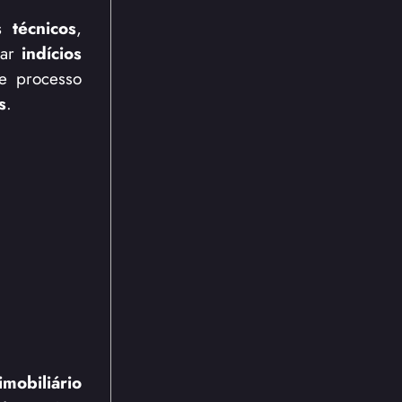
 técnicos
,
tar
indícios
se processo
s
.
mobiliário