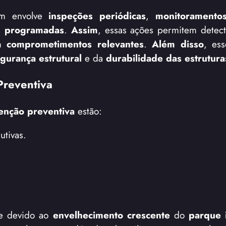
em envolve
inspeções periódicas
,
monitoramentos
s programadas
.
Assim
, essas ações permitem detec
am
comprometimentos relevantes
.
Além disso
, es
gurança estrutural
e da
durabilidade das estrutura
Preventiva
enção preventiva
estão:
utivas.
te devido ao
envelhecimento crescente
do
parque i