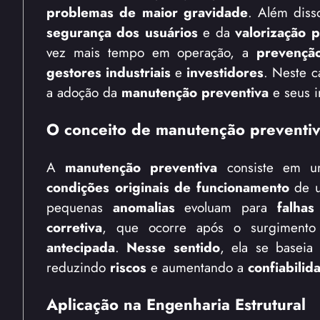
problemas de maior gravidade
. Além diss
segurança dos usuários
e da
valorização p
vez mais tempo em operação, a
prevençã
gestores industriais
e
investidores
. Neste c
a adoção da
manutenção preventiva
e seus i
O conceito de manutenção preventi
A
manutenção preventiva
consiste em u
condições originais de funcionamento
de 
pequenas
anomalias
evoluam para
falhas 
corretiva
, que ocorre após o surgiment
antecipada
.
Nesse sentido
, ela se basei
reduzindo
riscos
e aumentando a
confiabilid
Aplicação na Engenharia Estrutural