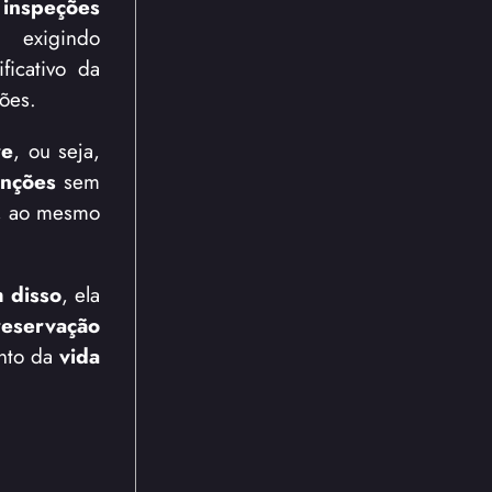
r
inspeções
 exigindo
ficativo da
ções.
re
, ou seja,
enções
sem
, ao mesmo
 disso
, ela
eservação
ento da
vida