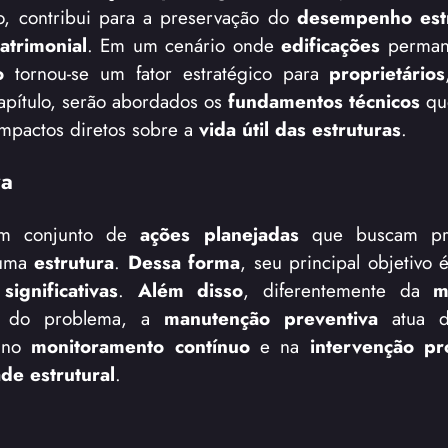
o, contribui para a preservação do
desempenho estr
atrimonial
. Em um cenário onde
edificações
perman
o
tornou-se um fator estratégico para
proprietários
apítulo, serão abordados os
fundamentos técnicos
que
mpactos diretos sobre a
vida útil das estruturas
.
va
m conjunto de
ações planejadas
que buscam pre
uma
estrutura
.
Dessa forma
, seu principal objetivo 
significativas
.
Além disso
, diferentemente da
m
o do problema, a
manutenção preventiva
atua d
a no
monitoramento contínuo
e na
intervenção p
ade estrutural
.