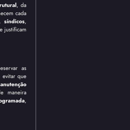
utural
, da
ecem cada
,
síndicos
,
 justificam
servar as
é evitar que
anutenção
e maneira
rogramada
,