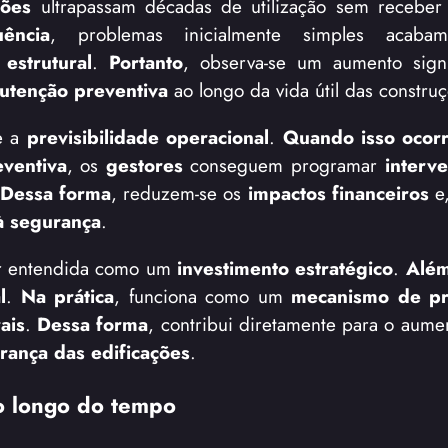
ções
ultrapassam décadas de utilização sem recebe
ência
, problemas inicialmente simples acabam
estrutural
.
Portanto
, observa-se um aumento signi
utenção preventiva
ao longo da vida útil das constru
ve a
previsibilidade operacional
.
Quando isso ocor
ventiva
, os
gestores
conseguem programar
interv
Dessa forma
, reduzem-se os
impactos financeiros
e
 à segurança
.
r entendida como um
investimento estratégico
.
Além
l
.
Na prática
, funciona como um
mecanismo de pr
ais
.
Dessa forma
, contribui diretamente para o aum
rança das edificações
.
o longo do tempo