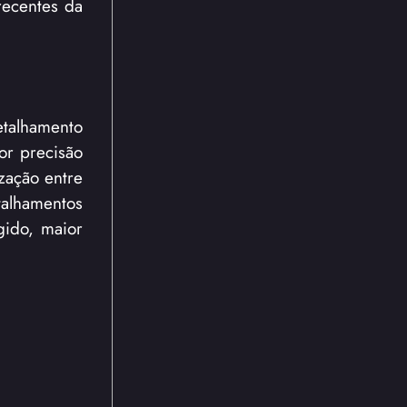
recentes da
talhamento
or precisão
zação entre
talhamentos
gido, maior