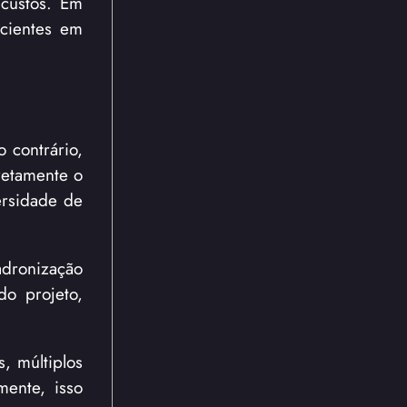
 custos. Em
icientes em
 contrário,
retamente o
ersidade de
adronização
do projeto,
, múltiplos
mente, isso