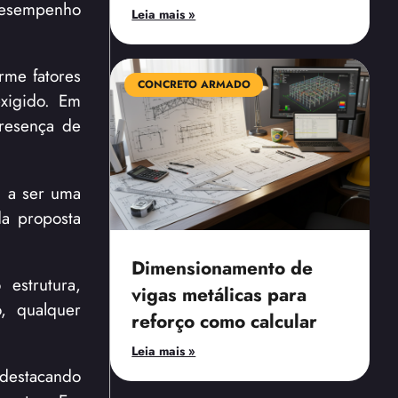
desempenho
Leia mais »
rme fatores
CONCRETO ARMADO
exigido. Em
presença de
a a ser uma
a proposta
Dimensionamento de
 estrutura,
vigas metálicas para
o, qualquer
reforço como calcular
Leia mais »
 destacando