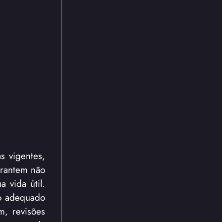
s vigentes,
arantem não
 vida útil.
so adequado
m, revisões