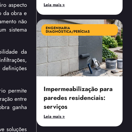
iro aspecto
Leia mais »
o da obra e
ejamento não
 um sistema
ENGENHARIA
DIAGNÓSTICA/PERÍCIAS
bilidade da
iltrações,
 definições
Impermeabilização para
rio permite
paredes residenciais:
ração entre
serviços
 obra ganha
Leia mais »
ve soluções