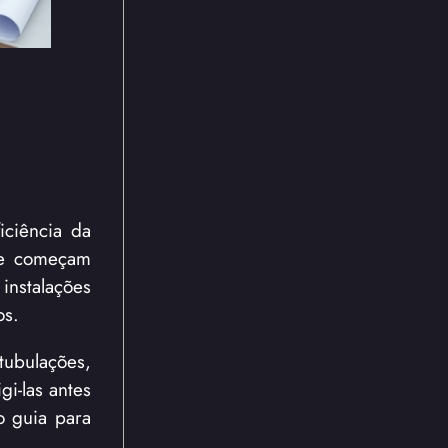
iciência da
nte começam
instalações
os.
tubulações,
gi-las antes
o guia para