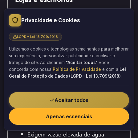
Exigem sistema dimensionado para o
Privacidade e Cookies
público circulante e funcionários.
Pois, sanitários para público e
LGPD – Lei 13.709/2018
funcionários têm normas específicas.
Desse modo, o projeto considera a
Utilizamos cookies e tecnologias semelhantes para melhorar
sua experiência, personalizar publicidade e analisar o
ocupação máxima permitida.
tráfego do site. Ao clicar em
"Aceitar todos"
você
Portanto, a Barbosa Estrutural projeta
concorda com nossa
Política de Privacidade
e com a
Lei
sistemas para comércios em geral.
Geral de Proteção de Dados (LGPD – Lei 13.709/2018)
.
Sendo assim, os sanitários atendem a
demanda sem sobrecarregar o
Aceitar todos
sistema.
Lavanderias e hospitais
Apenas essenciais
Exigem vazão elevada de água