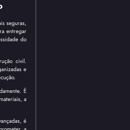
o
is seguras,
ra entregar
cessidade do
ução civil.
ganizadas e
ecução.
idamente. É
materiais, a
vançadas, é
mprometer a