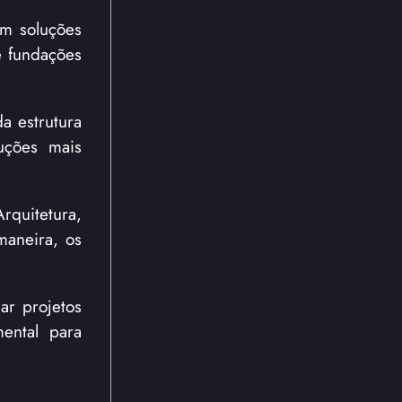
m soluções
e fundações
a estrutura
luções mais
rquitetura,
maneira, os
ar projetos
ental para