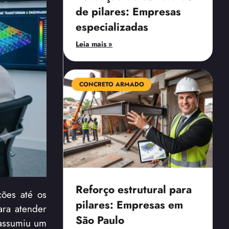
de pilares: Empresas
especializadas
Leia mais »
CONCRETO ARMADO
Reforço estrutural para
ções até os
pilares: Empresas em
ara atender
São Paulo
 assumiu um