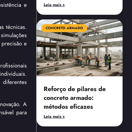
sistência e
Leia mais »
s técnicas.
CONCRETO ARMADO
 simulações
 precisão e
ofissionais
ndividuais.
 diferentes
Reforço de pilares de
concreto armado:
inovação. A
métodos eficazes
nsável para
Leia mais »