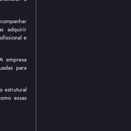
 acompanhar
s adquirir
fissional e
. A empresa
quadas para
 estrutural
como essas