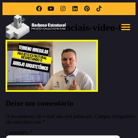
thumb-residenciais-video-03
Deixe um comentário
O seu endereço de e-mail não será publicado.
Campos obrigatórios
são marcados com
*
Comentário
*