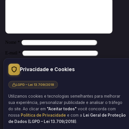
Nome
*
E-mail
*
Site
Privacidade e Cookies
Salvar meus dados neste navegador para a próxima vez que eu
comentar.
LGPD – Lei 13.709/2018
Utilizamos cookies e tecnologias semelhantes para melhorar
sua experiência, personalizar publicidade e analisar o tráfego
do site. Ao clicar em
"Aceitar todos"
você concorda com
Este site utiliza o Akismet para reduzir spam.
Saiba como seus dado
em comentários são processados
.
nossa
Política de Privacidade
e com a
Lei Geral de Proteção
de Dados (LGPD – Lei 13.709/2018)
.