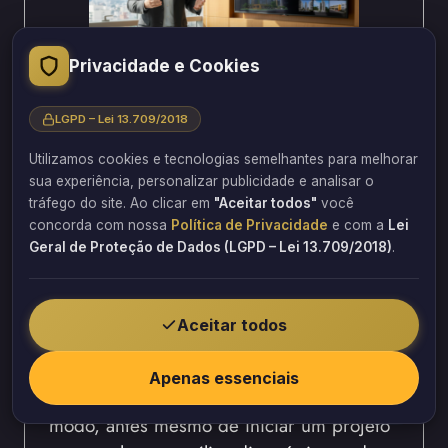
Privacidade e Cookies
LGPD – Lei 13.709/2018
O Papel da Engenharia
Utilizamos cookies e tecnologias semelhantes para melhorar
sua experiência, personalizar publicidade e analisar o
Diagnóstica na Prevenção
tráfego do site. Ao clicar em
"Aceitar todos"
você
concorda com nossa
Política de Privacidade
e com a
Lei
de Problemas
Geral de Proteção de Dados (LGPD – Lei 13.709/2018)
.
A engenharia diagnóstica desempenha um
Aceitar todos
papel fundamental na prevenção e solução
de problemas estruturais, tanto em
Apenas essenciais
edificações novas quanto existentes. Desse
modo, antes mesmo de iniciar um projeto