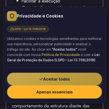
Facilitar a execução
Garantir desempenho estrutural
Privacidade e Cookies
Dessa forma, o projeto torna-se mais
competitivo e economicamente viável.
LGPD – Lei 13.709/2018
Cálculos, Modelagem e
Utilizamos cookies e tecnologias semelhantes para melhorar
sua experiência, personalizar publicidade e analisar o
Dimensionamento
tráfego do site. Ao clicar em
"Aceitar todos"
você
concorda com nossa
Política de Privacidade
e com a
Lei
Geral de Proteção de Dados (LGPD – Lei 13.709/2018)
.
Depois de concluir a concepção estrutural,
inicia-se a fase de cálculos e
dimensionamentos. Nesse momento, o
Aceitar todos
projeto de engenharia estrutural passa a
utilizar ferramentas técnicas avançadas
Apenas essenciais
para verificar a resistência e o
comportamento da estrutura diante das