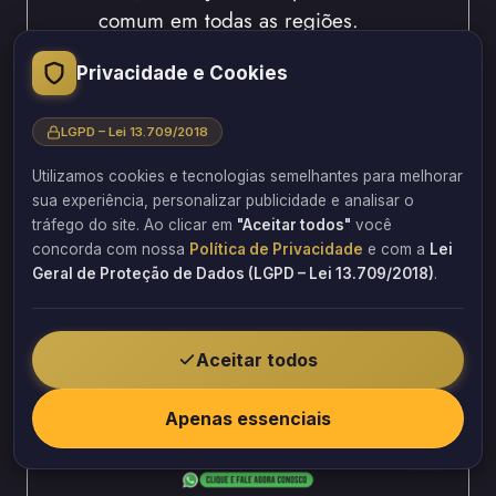
comum em todas as regiões.
Desse modo, os tipos de profissionais
Privacidade e Cookies
que resolvem problemas de
infiltração têm alcance nacional.
LGPD – Lei 13.709/2018
Portanto, a Barbosa Estrutural atende
do Norte ao Sul do país.
Utilizamos cookies e tecnologias semelhantes para melhorar
Assim, você encontra profissionais
sua experiência, personalizar publicidade e analisar o
tráfego do site. Ao clicar em
"Aceitar todos"
você
qualificados perto de você.
concorda com nossa
Política de Privacidade
e com a
Lei
Geral de Proteção de Dados (LGPD – Lei 13.709/2018)
.
Aceitar todos
Apenas essenciais