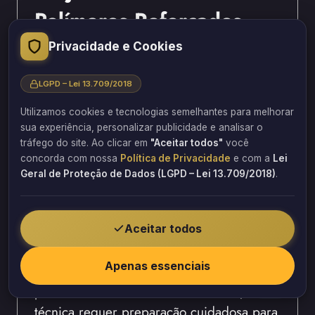
Polímeros Reforçados
Inovação Estrutural
Privacidade e Cookies
Pilares
LGPD – Lei 13.709/2018
Utilizamos cookies e tecnologias semelhantes para melhorar
Polímeros reforçados são materiais
sua experiência, personalizar publicidade e analisar o
modernos para reforço de pilares. Por
tráfego do site. Ao clicar em
"Aceitar todos"
você
isso, oferecem resistência superior com
concorda com nossa
Política de Privacidade
e com a
Lei
Geral de Proteção de Dados (LGPD – Lei 13.709/2018)
.
peso reduzido. Bem como, aplicação é
rápida e não invasiva.
Aceitar todos
Polímeros reforçados funcionam através de
aderência à superfície do pilar. Quando
Apenas essenciais
aplicados corretamente, oferecem reforço
permanente e eficaz. Por outro lado,
técnica requer preparação cuidadosa para