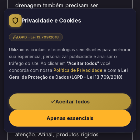
drenagem também precisam ser
corrigidos antes da impermeabilização.
Privacidade e Cookies
A Barbosa Estrutural avalia todas essas
condições para garantir que a solução
LGPD – Lei 13.709/2018
escolhida apresente desempenho máximo
Utilizamos cookies e tecnologias semelhantes para melhorar
durante muitos anos.
sua experiência, personalizar publicidade e analisar o
tráfego do site. Ao clicar em
"Aceitar todos"
você
Produtos para vedar infiltrações
concorda com nossa
Política de Privacidade
e com a
Lei
Geral de Proteção de Dados (LGPD – Lei 13.709/2018)
.
em lajes com fissuras e
movimentações estruturais
Aceitar todos
Quando a infiltração está associada à
presença de fissuras, a escolha do
Apenas essenciais
impermeabilizante exige ainda mais
atenção. Afinal, produtos rígidos