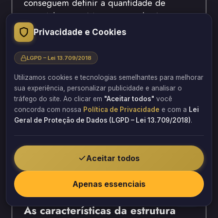
conseguem definir a quantidade de
material necessária para atender às
exigências estruturais.
Privacidade e Cookies
Outro aspecto relevante envolve a
LGPD – Lei 13.709/2018
durabilidade esperada para a intervenção.
Afinal, projetos de longo prazo exigem
Utilizamos cookies e tecnologias semelhantes para melhorar
sua experiência, personalizar publicidade e analisar o
soluções compatíveis com as condições
tráfego do site. Ao clicar em
"Aceitar todos"
você
futuras da estrutura.
concorda com nossa
Política de Privacidade
e com a
Lei
Geral de Proteção de Dados (LGPD – Lei 13.709/2018)
.
Portanto, compreender os objetivos do
reforço representa uma das etapas mais
importantes para a correta seleção dos
Aceitar todos
produtos de fibra de carbono para reforço
estrutural.
Apenas essenciais
As características da estrutura