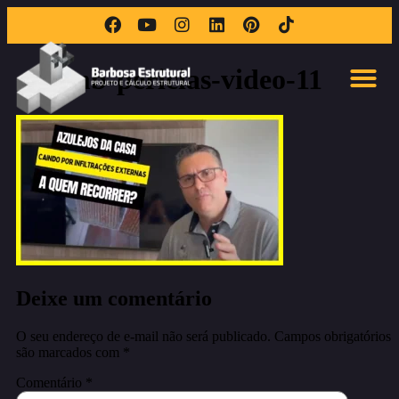
thumb-pericias-video-11
Deixe um comentário
O seu endereço de e-mail não será publicado.
Campos obrigatórios
são marcados com
*
Comentário
*