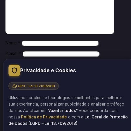
Nome
*
E-mail
*
Site
Privacidade e Cookies
Salvar meus dados neste navegador para a próxima vez que eu
comentar.
LGPD – Lei 13.709/2018
Utilizamos cookies e tecnologias semelhantes para melhorar
sua experiência, personalizar publicidade e analisar o tráfego
do site. Ao clicar em
"Aceitar todos"
você concorda com
Este site utiliza o Akismet para reduzir spam.
Saiba como seus dado
em comentários são processados
.
nossa
Política de Privacidade
e com a
Lei Geral de Proteção
de Dados (LGPD – Lei 13.709/2018)
.