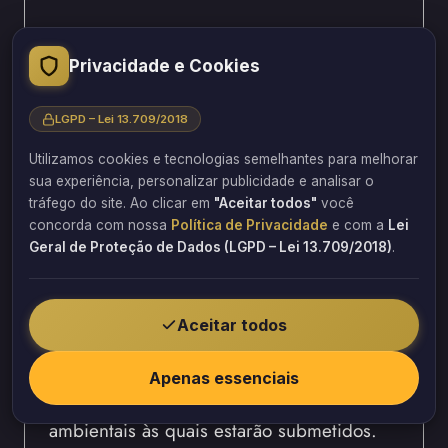
Entre os fatores analisados estão:
Privacidade e Cookies
Velocidade básica do vento.
Altura da construção.
LGPD – Lei 13.709/2018
Forma da edificação.
Utilizamos cookies e tecnologias semelhantes para melhorar
Rugosidade do terreno.
sua experiência, personalizar publicidade e analisar o
Efeitos dinâmicos.
tráfego do site. Ao clicar em
"Aceitar todos"
você
Pressões atuantes.
concorda com nossa
Política de Privacidade
e com a
Lei
Geral de Proteção de Dados (LGPD – Lei 13.709/2018)
.
Além disso, a norma considera
características específicas de cada região
do país.
Aceitar todos
Dessa forma, os projetos conseguem
Apenas essenciais
refletir adequadamente as condições
ambientais às quais estarão submetidos.