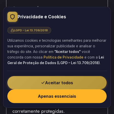
As geomembranas atuam como uma
barreira praticamente impermeável,
Privacidade e Cookies
impedindo a passagem de água entre o
solo e a estrutura do muro de arrimo.
LGPD – Lei 13.709/2018
Esse comportamento reduz drasticamente
Utilizamos cookies e tecnologias semelhantes para melhorar
sua experiência, personalizar publicidade e analisar o
a infiltração, mas exige um sistema de
tráfego do site. Ao clicar em
"Aceitar todos"
você
drenagem eficiente para evitar acúmulo de
concorda com nossa
Política de Privacidade
e com a
Lei
pressão.
Geral de Proteção de Dados (LGPD – Lei 13.709/2018)
.
Resistência mecânica e proteção
Aceitar todos
Apesar de sua elevada eficiência
hidráulica, as geomembranas podem ser
Apenas essenciais
vulneráveis a perfurações se não forem
corretamente protegidas.