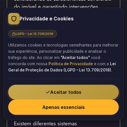
do imóvel e garantindo intervenções
duradouras.
Privacidade e Cookies
A importância da
LGPD – Lei 13.709/2018
impermeabilização para evitar
Utilizamos cookies e tecnologias semelhantes para melhorar
novas infiltrações
sua experiência, personalizar publicidade e analisar o
tráfego do site. Ao clicar em
"Aceitar todos"
você
Eliminar a umidade representa apenas
concorda com nossa
Política de Privacidade
e com a
Lei
parte do processo. Entretanto, impedir
Geral de Proteção de Dados (LGPD – Lei 13.709/2018)
.
que ela retorne é igualmente importante.
Por isso, investir em uma
Aceitar todos
impermeabilização adequada reduz
significativamente a necessidade de
Apenas essenciais
futuras reformas.
Existem diferentes sistemas