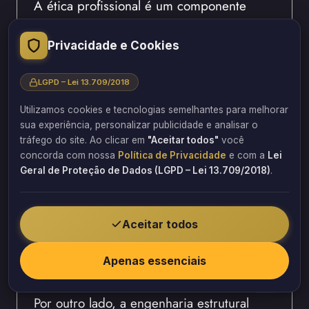
A ética profissional é um componente
essencial da responsabilidade técnica do
projetista de estruturas, pois envolve
Privacidade e Cookies
compromisso com a segurança pública e
com a qualidade das construções. Além
LGPD – Lei 13.709/2018
disso, o engenheiro deve atuar com
Utilizamos cookies e tecnologias semelhantes para melhorar
transparência e rigor técnico em todas as
sua experiência, personalizar publicidade e analisar o
etapas do projeto.
tráfego do site. Ao clicar em
"Aceitar todos"
você
concorda com nossa
Política de Privacidade
e com a
Lei
Consequentemente, decisões que
Geral de Proteção de Dados (LGPD – Lei 13.709/2018)
.
comprometam a segurança estrutural não
podem ser justificadas por fatores
Aceitar todos
econômicos ou prazos reduzidos. Por isso,
a ética deve sempre prevalecer sobre
Apenas essenciais
pressões externas.
Por outro lado, a engenharia estrutural