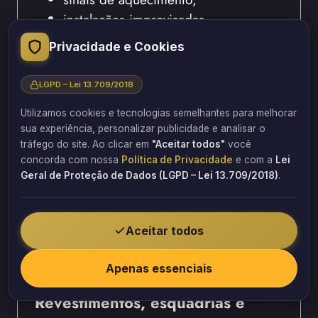
instalações improvisadas.
Privacidade e Cookies
Além disso, a equipe verifica indícios de
infiltrações causadas por vazamentos
LGPD – Lei 13.709/2018
internos e observa possíveis desgastes
provocados pelo tempo. Assim, o
Utilizamos cookies e tecnologias semelhantes para melhorar
comprador conhece previamente as
sua experiência, personalizar publicidade e analisar o
tráfego do site. Ao clicar em
"Aceitar todos"
você
condições desses sistemas e pode
concorda com nossa
Política de Privacidade
e com a
Lei
planejar eventuais adequações.
Geral de Proteção de Dados (LGPD – Lei 13.709/2018)
.
A Barbosa Estrutural executa essa etapa de
forma detalhada para reduzir riscos e
Aceitar todos
evitar despesas inesperadas após a
compra.
Apenas essenciais
Revestimentos, esquadrias e