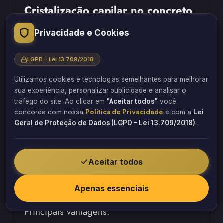
Cristalização capilar no concreto
para bloqueio de umidade
Privacidade e Cookies
A cristalização capilar é uma das técnicas
LGPD – Lei 13.709/2018
modernas usadas por empresas para
combater infiltrações em imóveis mais
Utilizamos cookies e tecnologias semelhantes para melhorar
sua experiência, personalizar publicidade e analisar o
inovadoras. Esse sistema atua diretamente
tráfego do site. Ao clicar em
"Aceitar todos"
você
dentro dos poros do concreto, formando
concorda com nossa
Política de Privacidade
e com a
Lei
cristais que bloqueiam a passagem da
Geral de Proteção de Dados (LGPD – Lei 13.709/2018)
.
água.
Além disso, trata-se de uma solução
Aceitar todos
permanente, pois se integra à estrutura do
material.
Apenas essenciais
Principais vantagens: