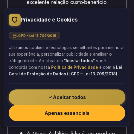
excelente relação custo-benefício.
Pois, ela possui boa resistência
mecânica e durabilidade
Privacidade e Cookies
comprovada.
Desse modo, é indicada para obras
LGPD – Lei 13.709/2018
residenciais e comerciais de médio
Utilizamos cookies e tecnologias semelhantes para melhorar
porte.
sua experiência, personalizar publicidade e analisar o
Contudo, a Barbosa Estrutural
tráfego do site. Ao clicar em
"Aceitar todos"
você
recomenda este produto para
concorda com nossa
Política de Privacidade
e com a
Lei
Geral de Proteção de Dados (LGPD – Lei 13.709/2018)
.
reformas de subsolos.
Portanto, a Manta Denver é uma
opção acessível para
Aceitar todos
impermeabilização de paredes.
Apenas essenciais
Manta Asfáltica Sika
A Manta Asfáltica Sika é um produto