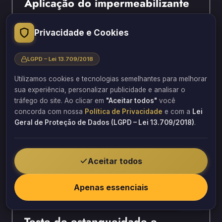
Aplicação do impermeabilizante
A primeira demão é aplicada com
Privacidade e Cookies
rolo ou trincha em camada fina.
O intervalo entre demãos segue
LGPD – Lei 13.709/2018
rigorosamente o tempo de secagem.
Utilizamos cookies e tecnologias semelhantes para melhorar
A segunda demão cobre
sua experiência, personalizar publicidade e analisar o
perpendicularmente a primeira
tráfego do site. Ao clicar em
"Aceitar todos"
você
aplicação.
concorda com nossa
Política de Privacidade
e com a
Lei
Geral de Proteção de Dados (LGPD – Lei 13.709/2018)
.
A Barbosa Estrutural aplica o
impermeabilizante em condições
climáticas ideais.
Aceitar todos
O produto é espalhado
uniformemente sem falhas ou
Apenas essenciais
acúmulos.
Teste de estanqueidade e