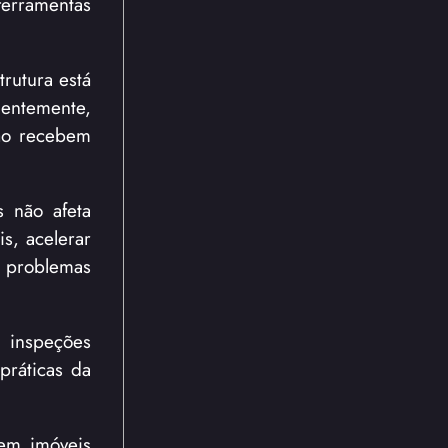
ferramentas
rutura está
uentemente,
não recebem
s não afeta
s, acelerar
 e problemas
, inspeções
práticas da
 em imóveis