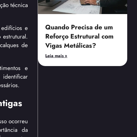
ção técnica
Quando Precisa de um
edifícios e
Reforço Estrutural com
estrutural.
ecalques de
Vigas Metálicas?
Leia mais »
timentos e
identificar
ssários.
ntigas
sso ocorreu
rtância da