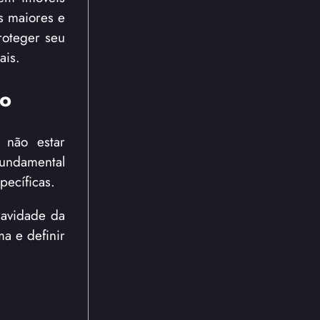
s maiores e
roteger seu
ais.
ão
 não estar
undamental
pecíficas.
ravidade da
ma e definir