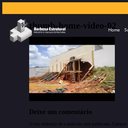
thumb-home-video-02
Home
S
Deixe um comentário
O seu endereço de e-mail não será publicado.
Campos 