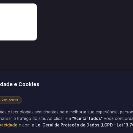
 vez que eu comentar.
idade e Cookies
13.709/2018
kies e tecnologias semelhantes para melhorar sua experiência, person
mo seus dados em comentários são processados
.
nalisar o tráfego do site. Ao clicar em
"Aceitar todos"
você concorda
ivacidade
e com a
Lei Geral de Proteção de Dados (LGPD – Lei 13.