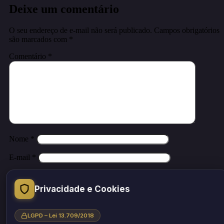
Deixe um comentário
O seu endereço de e-mail não será publicado.
Campos obrigatórios
são marcados com
*
Comentário
*
Nome
*
E-mail
*
Site
Privacidade e Cookies
Salvar meus dados neste navegador para a próxima vez que eu
comentar.
LGPD – Lei 13.709/2018