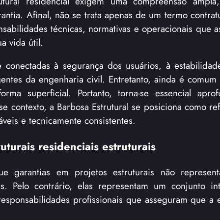
rutural residencial exigem uma compreensão ampla,
ntia. Afinal, não se trata apenas de um termo contratu
sabilidades técnicas, normativas e operacionais que 
 vida útil.
e conectadas à segurança dos usuários, à estabilidad
entes da engenharia civil. Entretanto, ainda é comum
orma superficial. Portanto, torna-se essencial apro
e contexto, a Barbosa Estrutural se posiciona como re
iáveis e tecnicamente consistentes.
turais residenciais estruturais
ue garantias em projetos estruturais não represen
is. Pelo contrário, elas representam um conjunto i
 responsabilidades profissionais que asseguram que a e