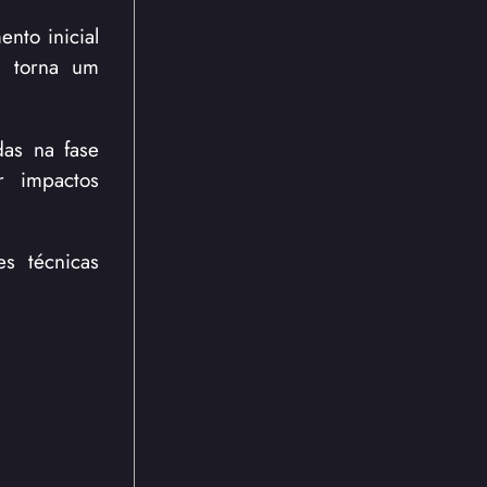
nto inicial
e torna um
as na fase
r impactos
s técnicas