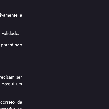
tivamente a
 validado.
 garantindo
precisam ser
l possui um
 correto da
ormativa do