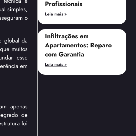
 técnica e
Profissionais
al simples,
Leia mais »
asseguram o
Infiltrações em
e global da
Apartamentos: Reparo
 que muitos
com Garantia
fundar esse
Leia mais »
ferência em
tam apenas
ntegrado de
strutura foi