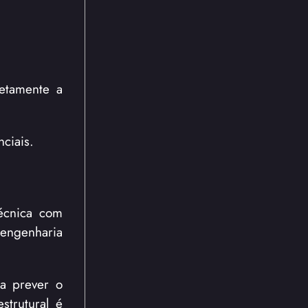
etamente a
ciais.
técnica com
 engenharia
ra prever o
strutural é