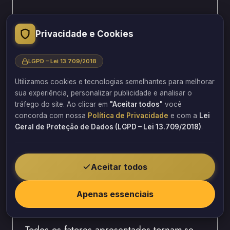
Inspeções visuais.
Limpeza das superfícies.
Privacidade e Cookies
Verificação dos pontos de fixação.
Avaliação da pintura.
LGPD – Lei 13.709/2018
Correção de pequenos danos.
Utilizamos cookies e tecnologias semelhantes para melhorar
Monitoramento da corrosão.
sua experiência, personalizar publicidade e analisar o
tráfego do site. Ao clicar em
"Aceitar todos"
você
Dessa maneira, pequenos problemas
concorda com nossa
Política de Privacidade
e com a
Lei
podem ser solucionados antes que
Geral de Proteção de Dados (LGPD – Lei 13.709/2018)
.
evoluam para situações mais complexas.
A escolha de empresas
Aceitar todos
especializadas garante maior
Apenas essenciais
durabilidade
Todos os fatores apresentados tornam-se