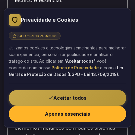
Além disso, o steel frame apresenta
Privacidade e Cookies
excelente desempenho térmico e acústico
quando combinado com sistemas
LGPD – Lei 13.709/2018
adequados de fechamento.
Consequentemente, o conforto residencial
Utilizamos cookies e tecnologias semelhantes para melhorar
pode ser ampliado significativamente.
sua experiência, personalizar publicidade e analisar o
tráfego do site. Ao clicar em
"Aceitar todos"
você
concorda com nossa
Política de Privacidade
e com a
Lei
Por isso, o sistema é amplamente utilizado
Geral de Proteção de Dados (LGPD – Lei 13.709/2018)
.
em residências unifamiliares, sobrados e
construções modulares.
Aceitar todos
Estruturas híbridas residenciais
Apenas essenciais
As estruturas híbridas combinam
elementos metálicos com outros sistemas