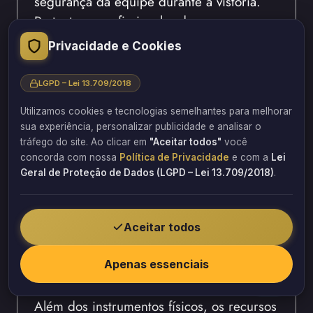
segurança da equipe durante a vistoria.
Portanto, o profissional reduz a
necessidade de acessos complexos e
Privacidade e Cookies
obtém registros mais abrangentes.
LGPD – Lei 13.709/2018
Dessa forma, a tecnologia contribui para
tornar o laudo técnico de segurança mais
Utilizamos cookies e tecnologias semelhantes para melhorar
sua experiência, personalizar publicidade e analisar o
completo. Entretanto, os dados coletados
tráfego do site. Ao clicar em
"Aceitar todos"
você
precisam sempre ser interpretados por
concorda com nossa
Política de Privacidade
e com a
Lei
um profissional habilitado, pois somente a
Geral de Proteção de Dados (LGPD – Lei 13.709/2018)
.
análise técnica define as condições reais
da estrutura.
Aceitar todos
Equipamentos digitais melhoram
Apenas essenciais
o acompanhamento técnico
Além dos instrumentos físicos, os recursos