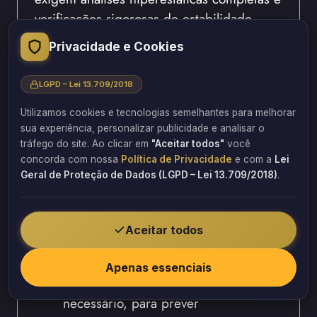
verificações rigorosas de estabilidade
global, já que geometrias ousadas, vãos
Privacidade e Cookies
maiores e cargas elevadas ampliam o risco
estrutural.
LGPD – Lei 13.709/2018
Processos essenciais desta etapa:
Utilizamos cookies e tecnologias semelhantes para melhorar
sua experiência, personalizar publicidade e analisar o
modelagem tridimensional
tráfego do site. Ao clicar em
"Aceitar todos"
você
concorda com nossa
Política de Privacidade
e com a
Lei
completa
, considerando rigidez real
Geral de Proteção de Dados (LGPD – Lei 13.709/2018)
.
dos elementos;
análise hiperestática
, distribuindo
esforços de maneira mais eficiente;
Aceitar todos
verificação da estabilidade global
,
avaliando efeitos de segunda ordem;
Apenas essenciais
modelagem não linear
, quando
necessário, para prever