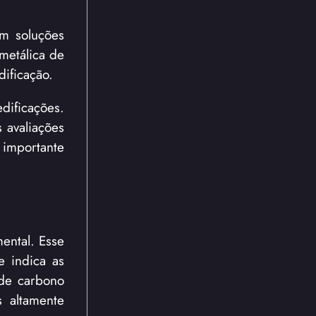
m soluções
metálica de
ificação.
ificações.
 avaliações
 importante
ental. Esse
e indica as
 de carbono
 altamente