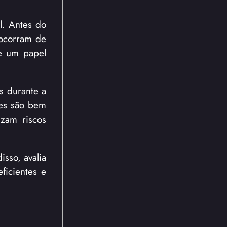
l. Antes do
 ocorram de
me um papel
s durante a
res são bem
izam riscos
sso, avalia
ficientes e