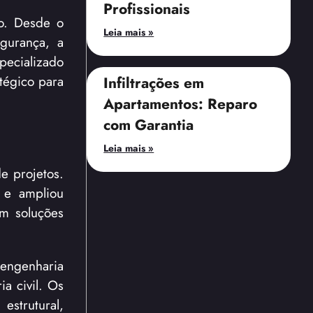
Profissionais
o. Desde o
Leia mais »
egurança, a
pecializado
tégico para
Infiltrações em
Apartamentos: Reparo
com Garantia
Leia mais »
e projetos.
u e ampliou
em soluções
 engenharia
ia civil. Os
estrutural,