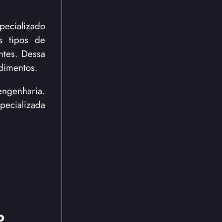
pecializado
s tipos de
ntes. Dessa
dimentos.
engenharia.
pecializada
o