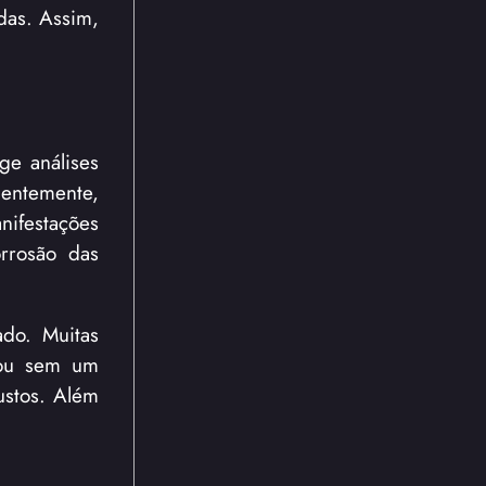
das. Assim,
ge análises
entemente,
ifestações
orrosão das
do. Muitas
 ou sem um
ustos. Além