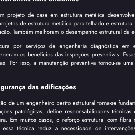
m projeto de casa em estrutura metálica desenvolve
ojetos de estrutura metálica para telhado e estrutura 
ução. Também melhoram o desempenho estrutural da ed
ra por serviços de engenharia diagnóstica em ed
ceberam os benefícios das inspeções preventivas. Essas
as. Por isso, a manutenção preventiva tornou-se uma
egurança das edificações
ão de um engenheiro perito estrutural torna-se fundam
tações patológicas, define responsabilidades técnicas 
tura. Em muitos casos, o reforço estrutural com fibra
 essa técnica reduz a necessidade de intervenções